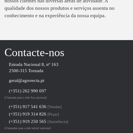
nossos clientes nas diversas áreas de atividade. A
qualidade dos nossos produtos e serviços assenta no
conhecimento e na experiência da nossa equipa.
Contacte-nos
Estrada Nacional 8, nº 163
2500-315 Tornada
geral@agrorecta.pt
(+351) 262 990 697
(Chamada para a rede fixa nacional)
(+351) 917 541 636
[Vendas]
(+351) 919 314 826
[Peças]
(+351) 919 250 565
[Assistência]
(Chamadas para a rede móvel nacional)