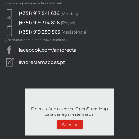
(Chamada para a rede fixa nacional)
(+351) 917 541 636
[Vendas]
(+351) 919 314 826
[Peças]
(+351) 919 250 565
[Assistência]
(Chamadas para a rede móvel nacional)
facebook.com/agrorecta
livroreclamacoes.pt
É necessário o serviço OpenStreetMap
para carregar este mapa.
Aceitar