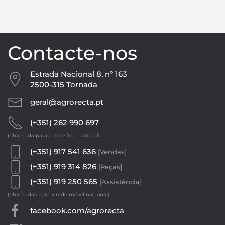
Contacte-nos
Estrada Nacional 8, nº 163
2500-315 Tornada
geral@agrorecta.pt
(+351) 262 990 697
(Chamada para a rede fixa nacional)
(+351) 917 541 636
[Vendas]
(+351) 919 314 826
[Peças]
(+351) 919 250 565
[Assistência]
(Chamadas para a rede móvel nacional)
facebook.com/agrorecta