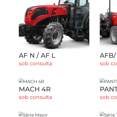
AF N / AF L
AFB/
sob consulta
sob co
MACH 4R
PAN
sob consulta
sob co