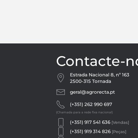
Contacte-n
Estrada Nacional 8, nº 163
2500-315 Tornada
geral@agrorecta.pt
(+351) 262 990 697
(Chamada para a rede fixa nacional)
(+351) 917 541 636
[Vendas]
(+351) 919 314 826
[Peças]