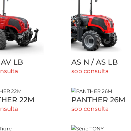
 AV LB
AS N / AS LB
nsulta
sob consulta
THER 22M
PANTHER 26M
nsulta
sob consulta