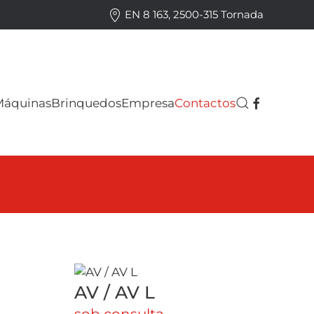
EN 8 163, 2500-315 Tornada
Máquinas
Brinquedos
Empresa
Contactos
AV / AV L
sob consulta